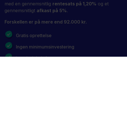
med en gennemsnitlig
rentesats på 1,20%
og et
gennemsnitligt
afkast på 5%
.
Forskellen er på mere end 92.000 kr.
Gratis oprettelse
Ingen minimumsinvestering
Intet beløbsloft
Opret en investeret børneopsparing i dag
Prøv vores gratis beregner
Et lille skridt for dig – en kæmpe forskel for dit barn