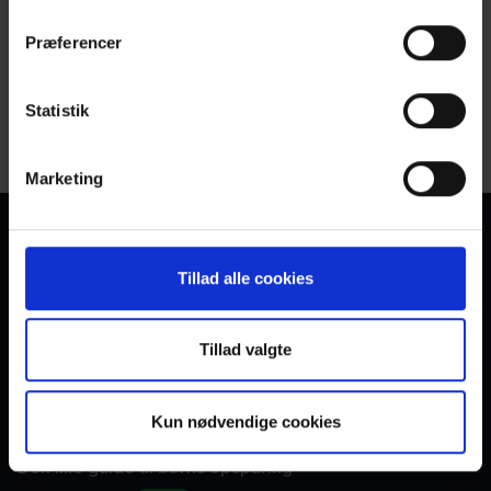
Præferencer
Statistik
Teknik
Marketing
Vi hjælper familier med at give deres børn den bedste
start på livet
Tillad alle cookies
Ring til os på +45 70 60 56 40
Skriv til
hej@tobi.dk
med spørgsmål
Tillad valgte
Kun nødvendige cookies
Investeret børneopsparing
Den lille guide til børns opsparing