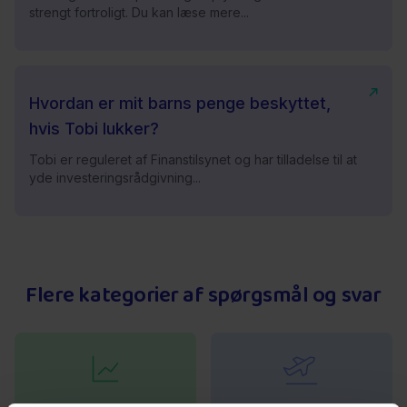
strengt fortroligt. Du kan læse mere...
Hvordan er mit barns penge beskyttet,
hvis Tobi lukker?
Tobi er reguleret af Finanstilsynet og har tilladelse til at
yde investeringsrådgivning...
Flere kategorier af spørgsmål og svar