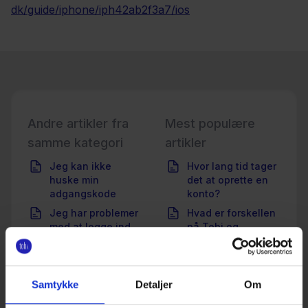
dk/guide/iphone/iph42ab2f3a7/ios
Andre artikler fra
Mest populære
samme kategori
artikler
Jeg kan ikke
Hvor lang tid tager
huske min
det at oprette en
adgangskode
konto?
Jeg har problemer
Hvad er forskellen
med at logge ind
på Tobi og
investering
gennem banken?
Samtykke
Detaljer
Om