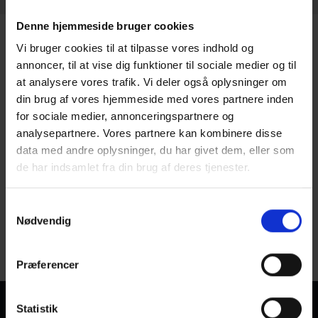
Denne hjemmeside bruger cookies
Vi bruger cookies til at tilpasse vores indhold og
annoncer, til at vise dig funktioner til sociale medier og til
at analysere vores trafik. Vi deler også oplysninger om
Har du stadig spørgsmål?
din brug af vores hjemmeside med vores partnere inden
for sociale medier, annonceringspartnere og
Fik du svar eller brænder du stadig inde med spørgsmål?
Du er velkommen til at chatte med os, skrive til eller ringe
analysepartnere. Vores partnere kan kombinere disse
til os på
70 60 56 40
data med andre oplysninger, du har givet dem, eller som
de har indsamlet fra din brug af deres tjenester.
Start en opsparing i dag
Samtykkevalg
Nødvendig
Skriv til os
Præferencer
Vi hjælper familier med at give deres børn den bedste
Statistik