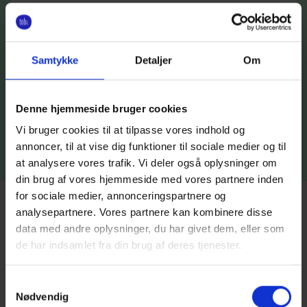
pengene
investeret?
Kan jeg selv
investere
Samtykke
Detaljer
Om
igennem Tobi?
Hvor længe er
kontoen
Denne hjemmeside bruger cookies
bundet?
Vi bruger cookies til at tilpasse vores indhold og
annoncer, til at vise dig funktioner til sociale medier og til
at analysere vores trafik. Vi deler også oplysninger om
din brug af vores hjemmeside med vores partnere inden
for sociale medier, annonceringspartnere og
analysepartnere. Vores partnere kan kombinere disse
data med andre oplysninger, du har givet dem, eller som
de har indsamlet fra din brug af deres tjenester.
Har du stadig spørgsmål?
Fik du svar eller brænder du stadig inde med spørgsmål?
Samtykkevalg
Du er velkommen til at chatte med os, skrive til eller ringe
Nødvendig