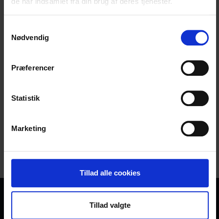
de har indsamlet fra din brug af deres tjenester.
Samtykkevalg
Nødvendig
Har du stadig spørgsmål?
Fik du svar eller brænder du stadig inde med spørgsmål?
Præferencer
Du er velkommen til at chatte med os, skrive til eller ringe
til os på
70 60 56 40
Statistik
Start en opsparing i dag
Marketing
Skriv til os
Tillad alle cookies
Vi hjælper familier med at give deres børn den bedste
Tillad valgte
start på livet