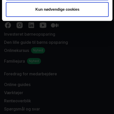
Ring til os på +45 70 60 56 40
Kun nødvendige cookies
Skriv til
hej@tobi.dk
med spørgsmål
Investeret børneopsparing
Den lille guide til børns opsparing
Onlinekursus
Nyhed
Familiejura
Nyhed
Foredrag for medarbejdere
Online guides
Værktøjer
Renteoverblik
Spørgsmål og svar