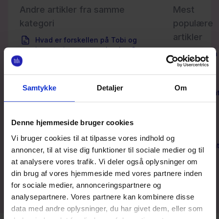
Andre artikler fra samme
Mest
kategori
populære
artikler
Hvad er forskellen på Tobi og
investering gennem banken?
Hvordan
Hvorfor skal jeg bruge Tobi i stedet
kan mit
for en
barn
bedsteforældre-/børnebørnskonto?
opnå
Samtykke
Detaljer
Om
skattefri
Er Tobi en bank?
afkast?
Hvorfor skal jeg bruge Tobi i stedet
Hvorfor
Denne hjemmeside bruger cookies
for en børneopsparingskonto?
koster
det
Hvem samarbejder Tobi med?
Vi bruger cookies til at tilpasse vores indhold og
penge a
annoncer, til at vise dig funktioner til sociale medier og til
bruge
at analysere vores trafik. Vi deler også oplysninger om
Tobi?
din brug af vores hjemmeside med vores partnere inden
for sociale medier, annonceringspartnere og
analysepartnere. Vores partnere kan kombinere disse
data med andre oplysninger, du har givet dem, eller som