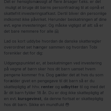
Dét er hensigtsmæssigt af flere årsager f.eks. er det
muligt at bruge dit barns personfradrag til at opnå et
skattefrit investeringsafkast. Dertil bliver din personlige
indkomst ikke påvirket. Herunder beskatningen af dine
evt. egne investeringer. Og måske vigtigst af alt: så er
det bare nemmere for alle 🤗
Lad os kort uddybe hvordan de danske skatteregler
overordnet set hænger sammen og hvordan Tobi
forenkler det for dig:
Udgangspunktet er, at beskatningen ved investering
på vegne af børn sker hos dit barn uanset hvem
pengene kommer fra. Dog gælder det at hvis du som
forælder givet en pengegave til dit barn så er du
skattepligtig af hhv.
renter
og
udbytter
til og med det
år dit barn fylder 18 år. Du er dog ikke skattepligtig af
en evt.
kursgevinst
, da denne fortsat er skattepligtig
hos dit barn. Sikke en mundfuld 😳