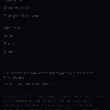
Værktøjer
Renteoverblik
Spørgsmål og svar
Om Tobi
Jobs
Presse
Kontakt
Tobi har tilladelse som investeringsrådgiver og er
reguleret af
Finanstilsynet
.
Politikker og juridiske dokumenter
Oplysninger på Tobis hjemmeside udgør ikke investeringsrådgivning
eller skatterådgivning og kan ikke i sig selv danne grundlag for
beslutning om investering i Investeringsafdelinger eller andre
finansielle instrumenter. Alle informationer på Tobis hjemmeside