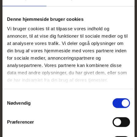
samme kategori
artikler
Hvor store
Hvad er forskellen
Denne hjemmeside bruger cookies
pengegaver må mit
på Tobi og
barn modtage?
investering
Vi bruger cookies til at tilpasse vores indhold og
gennem banken?
Hvordan
annoncer, til at vise dig funktioner til sociale medier og til
indberetter I til
Hvorfor koster det
at analysere vores trafik. Vi deler også oplysninger om
Skat?
penge at bruge
din brug af vores hjemmeside med vores partnere inden
Tobi?
Tæller indskud på
for sociale medier, annonceringspartnere og
Tobi-kontoen som
analysepartnere. Vores partnere kan kombinere disse
en pengegave til
data med andre oplysninger, du har givet dem, eller som
barnet?
de har indsamlet fra din brug af deres tjenester.
Hvordan kan mit
barn opnå
skattefrit afkast?
Samtykkevalg
Nødvendig
Skal jeg selv
oprette et frikort
for at mit barn kan
Præferencer
opnå skattefrit
afkast?